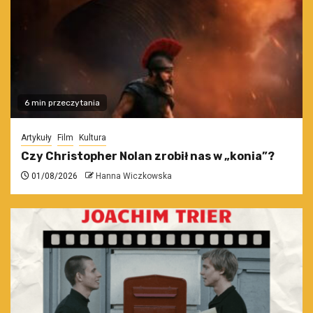
6 min przeczytania
Artykuły
Film
Kultura
Czy Christopher Nolan zrobił nas w „konia”?
01/08/2026
Hanna Wiczkowska