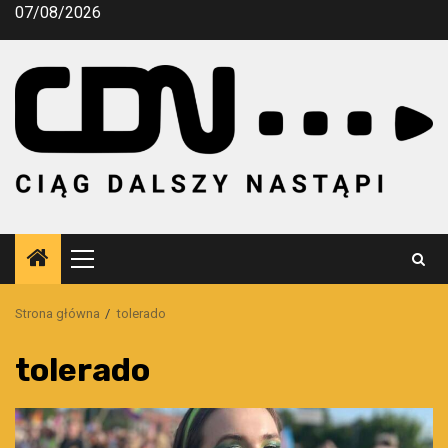
Przejdź
07/08/2026
do
treści
Menu
główne
Strona główna
tolerado
tolerado