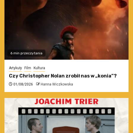
6 min przeczytania
Artykuły
Film
Kultura
Czy Christopher Nolan zrobił nas w „konia”?
01/08/2026
Hanna Wiczkowska