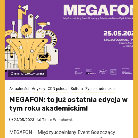
2 min przeczytania
Aktualności
Artykuły
CDN poleca!
Kultura
Życie studenckie
MEGAFON: to już ostatnia edycja w
tym roku akademickim!
24/05/2023
Timur Wesołowski
MEGAFON – Międzyuczelniany Event Goszczący