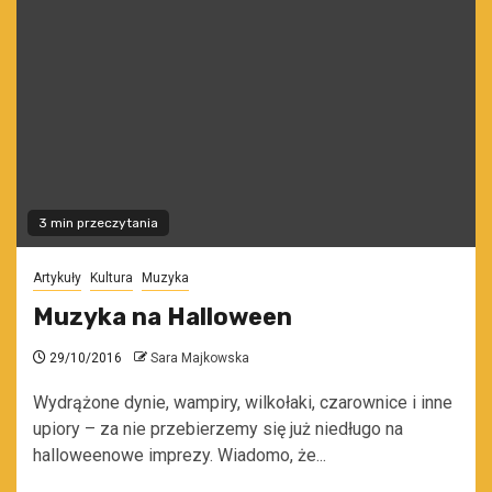
3 min przeczytania
Artykuły
Kultura
Muzyka
Muzyka na Halloween
29/10/2016
Sara Majkowska
Wydrążone dynie, wampiry, wilkołaki, czarownice i inne
upiory – za nie przebierzemy się już niedługo na
halloweenowe imprezy. Wiadomo, że...