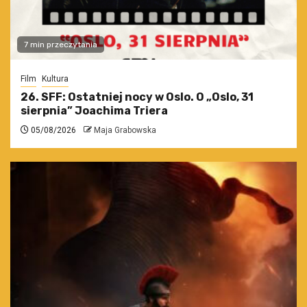
7 min przeczytania
Film
Kultura
26. SFF: Ostatniej nocy w Oslo. O „Oslo, 31
sierpnia” Joachima Triera
05/08/2026
Maja Grabowska