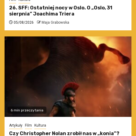
26. SFF: Ostatniej nocy w Oslo. O „Oslo, 31
sierpnia” Joachima Triera
05/08/2026
Maja Grabowska
6 min przeczytania
Artykuły
Film
Kultura
Czy Christopher Nolan zrobił nas w „konia”?