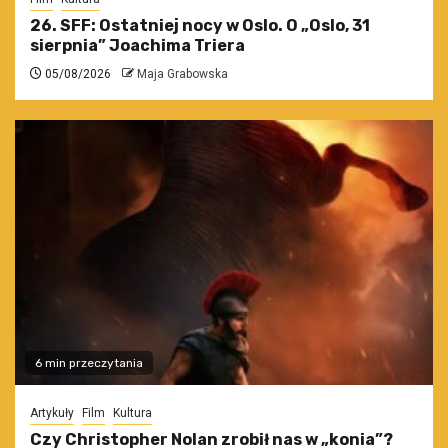
26. SFF: Ostatniej nocy w Oslo. O „Oslo, 31
sierpnia” Joachima Triera
05/08/2026
Maja Grabowska
6 min przeczytania
Artykuły
Film
Kultura
Czy Christopher Nolan zrobił nas w „konia”?