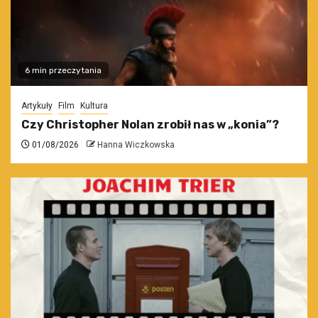
6 min przeczytania
Artykuły
Film
Kultura
Czy Christopher Nolan zrobił nas w „konia”?
01/08/2026
Hanna Wiczkowska