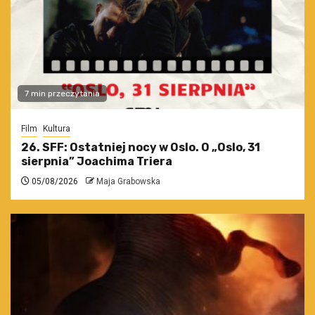
7 min przeczytania
Film
Kultura
26. SFF: Ostatniej nocy w Oslo. O „Oslo, 31
sierpnia” Joachima Triera
05/08/2026
Maja Grabowska