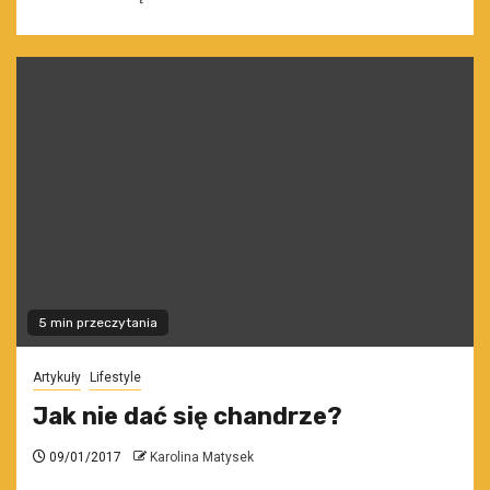
5 min przeczytania
Artykuły
Lifestyle
Jak nie dać się chandrze?
09/01/2017
Karolina Matysek