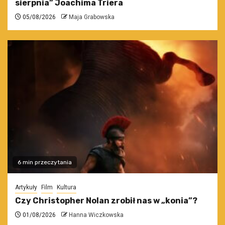
sierpnia” Joachima Triera
05/08/2026
Maja Grabowska
6 min przeczytania
Artykuły
Film
Kultura
Czy Christopher Nolan zrobił nas w „konia”?
01/08/2026
Hanna Wiczkowska