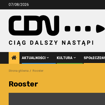
Przejdź
07/08/2026
do
treści
AKTUALNOŚCI
KULTURA
SPOŁECZEŃ
Strona główna
Rooster
Rooster