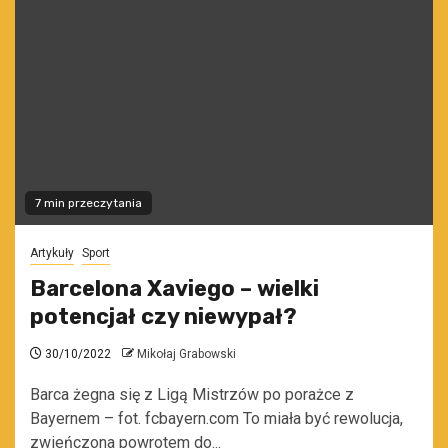
7 min przeczytania
Artykuły
Sport
Barcelona Xaviego – wielki
potencjał czy niewypał?
30/10/2022
Mikołaj Grabowski
Barca żegna się z Ligą Mistrzów po porażce z
Bayernem – fot. fcbayern.com To miała być rewolucja,
zwieńczona powrotem do...