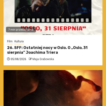
7 min przeczytania
Film
Kultura
26. SFF: Ostatniej nocy w Oslo. O „Oslo, 31
sierpnia” Joachima Triera
05/08/2026
Maja Grabowska