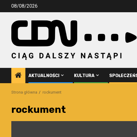
Przejdź
08/08/2026
do
treści
AKTUALNOŚCI
KULTURA
SPOŁECZEŃ
Strona główna
rockument
rockument