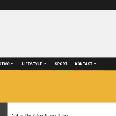
STWO
LIFESTYLE
SPORT
KONTAKT
Artykuły
Film
Kultura
Muzyka
Sztuka