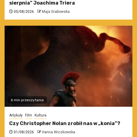
sierpnia” Joachima Triera
05/08/2026
Maja Grabowska
6 min przeczytania
Artykuły
Film
Kultura
Czy Christopher Nolan zrobił nas w „konia”?
01/08/2026
Hanna Wiczkowska