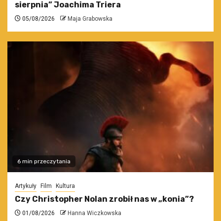
sierpnia” Joachima Triera
05/08/2026
Maja Grabowska
6 min przeczytania
Artykuły
Film
Kultura
Czy Christopher Nolan zrobił nas w „konia”?
01/08/2026
Hanna Wiczkowska