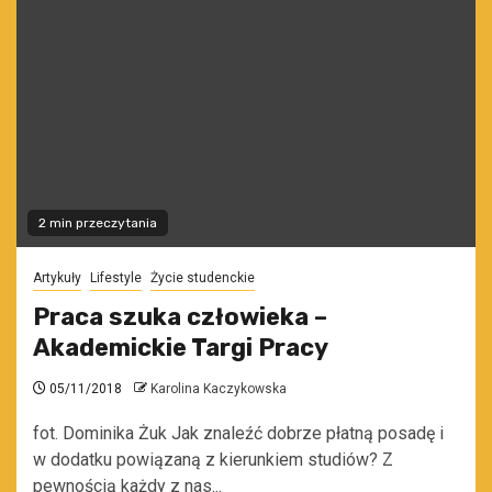
2 min przeczytania
Artykuły
Lifestyle
Życie studenckie
Praca szuka człowieka –
Akademickie Targi Pracy
05/11/2018
Karolina Kaczykowska
fot. Dominika Żuk Jak znaleźć dobrze płatną posadę i
w dodatku powiązaną z kierunkiem studiów? Z
pewnością każdy z nas...