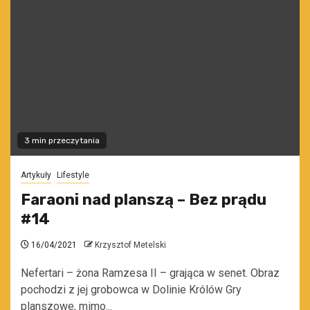
3 min przeczytania
Artykuły
Lifestyle
Faraoni nad planszą – Bez prądu
#14
16/04/2021
Krzysztof Metelski
Nefertari – żona Ramzesa II – grająca w senet. Obraz
pochodzi z jej grobowca w Dolinie Królów Gry
planszowe, mimo...