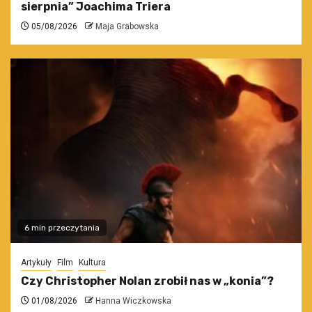
sierpnia” Joachima Triera
05/08/2026
Maja Grabowska
6 min przeczytania
Artykuły
Film
Kultura
Czy Christopher Nolan zrobił nas w „konia”?
01/08/2026
Hanna Wiczkowska