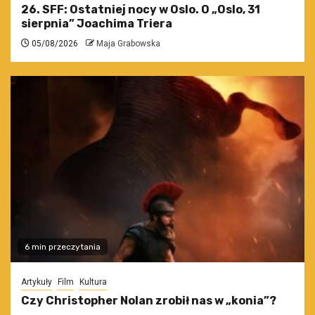
26. SFF: Ostatniej nocy w Oslo. O „Oslo, 31
sierpnia” Joachima Triera
05/08/2026
Maja Grabowska
6 min przeczytania
Artykuły
Film
Kultura
Czy Christopher Nolan zrobił nas w „konia”?