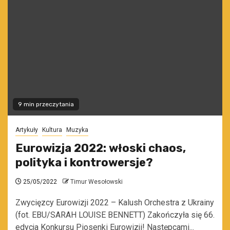
9 min przeczytania
Artykuły
Kultura
Muzyka
Eurowizja 2022: włoski chaos,
polityka i kontrowersje?
25/05/2022
Timur Wesołowski
Zwycięzcy Eurowizji 2022 – Kalush Orchestra z Ukrainy
(fot. EBU/SARAH LOUISE BENNETT) Zakończyła się 66.
edycja Konkursu Piosenki Eurowizji! Następcami...