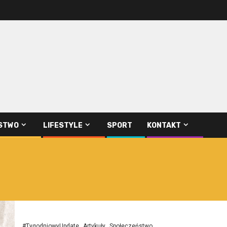
STWO
LIFESTYLE
SPORT
KONTAKT
#TygodniowyUpdate
Artykuły
Społeczeństwo