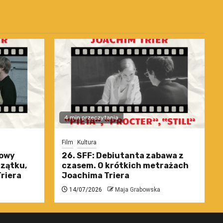
4 min przeczytania
Film
Kultura
nowy
26. SFF: Debiutanta zabawa z
czątku,
czasem. O krótkich metrażach
riera
Joachima Triera
14/07/2026
Maja Grabowska