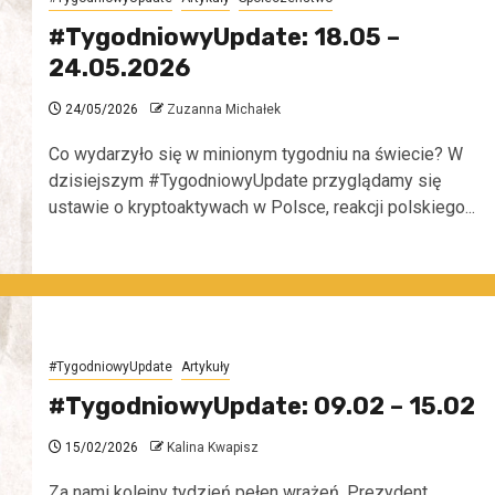
#TygodniowyUpdate: 18.05 –
24.05.2026
24/05/2026
Zuzanna Michałek
Co wydarzyło się w minionym tygodniu na świecie? W
dzisiejszym #TygodniowyUpdate przyglądamy się
ustawie o kryptoaktywach w Polsce, reakcji polskiego...
#TygodniowyUpdate
Artykuły
#TygodniowyUpdate: 09.02 – 15.02
15/02/2026
Kalina Kwapisz
Za nami kolejny tydzień pełen wrażeń. Prezydent