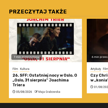
PRZECZYTAJ TAKŻE
7 min przeczytania
6 min przec
Film
Kultura
Artykuły
Fil
26. SFF: Ostatniej nocy w Oslo. O
Czy Chri
„Oslo, 31 sierpnia” Joachima
w „konia
Triera
01/08/20
05/08/2026
Maja Grabowska