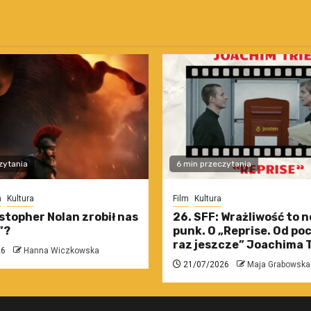
zytania
6 min przeczytania
m
Kultura
Film
Kultura
stopher Nolan zrobił nas
26. SFF: Wrażliwość to 
”?
punk. O „Reprise. Od po
raz jeszcze” Joachima T
26
Hanna Wiczkowska
21/07/2026
Maja Grabowska