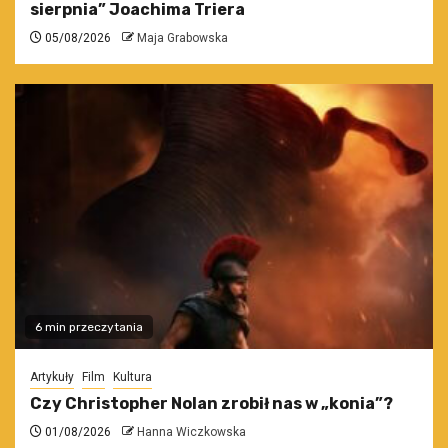
sierpnia” Joachima Triera
05/08/2026
Maja Grabowska
6 min przeczytania
Artykuły
Film
Kultura
Czy Christopher Nolan zrobił nas w „konia”?
01/08/2026
Hanna Wiczkowska