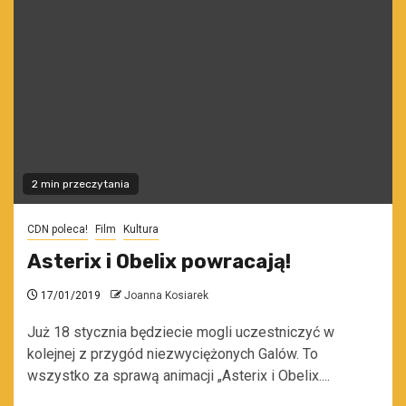
2 min przeczytania
CDN poleca!
Film
Kultura
Asterix i Obelix powracają!
17/01/2019
Joanna Kosiarek
Już 18 stycznia będziecie mogli uczestniczyć w
kolejnej z przygód niezwyciężonych Galów. To
wszystko za sprawą animacji „Asterix i Obelix....