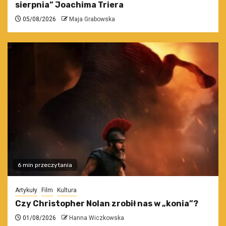
sierpnia” Joachima Triera
05/08/2026
Maja Grabowska
6 min przeczytania
Artykuły
Film
Kultura
Czy Christopher Nolan zrobił nas w „konia”?
01/08/2026
Hanna Wiczkowska