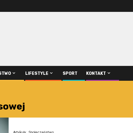
STWO
LIFESTYLE
SPORT
KONTAKT
ysowej
Artykuły
Społeczeństwo