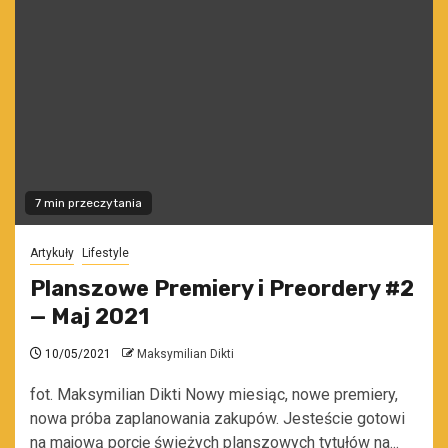
7 min przeczytania
Artykuły
Lifestyle
Planszowe Premiery i Preordery #2
— Maj 2021
10/05/2021
Maksymilian Dikti
fot. Maksymilian Dikti Nowy miesiąc, nowe premiery,
nowa próba zaplanowania zakupów. Jesteście gotowi
na majową porcję świeżych planszowych tytułów na...