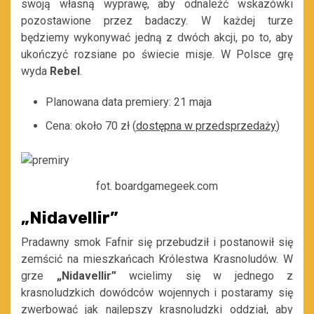
swoją własną wyprawę, aby odnaleźć wskazówki
pozostawione przez badaczy. W każdej turze
będziemy wykonywać jedną z dwóch akcji, po to, aby
ukończyć rozsiane po świecie misje. W Polsce grę
wyda
Rebel
.
Planowana data premiery: 21 maja
Cena: około 70 zł (
dostępna w przedsprzedaży
)
fot. boardgamegeek.com
„Nidavellir”
Pradawny smok Fafnir się przebudził i postanowił się
zemścić na mieszkańcach Królestwa Krasnoludów. W
grze
„Nidavellir”
wcielimy się w jednego z
krasnoludzkich dowódców wojennych i postaramy się
zwerbować jak najlepszy krasnoludzki oddział, aby