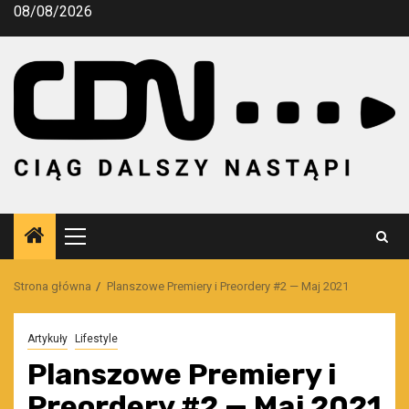
Przejdź
08/08/2026
do
treści
Menu
główne
Strona główna
Planszowe Premiery i Preordery #2 — Maj 2021
Artykuły
Lifestyle
Planszowe Premiery i
Preordery #2 — Maj 2021