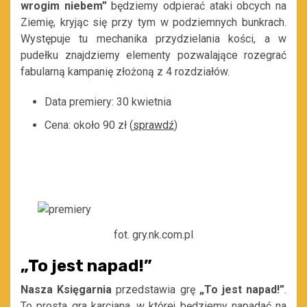
wrogim niebem”
będziemy odpierać ataki obcych na
Ziemię, kryjąc się przy tym w podziemnych bunkrach.
Występuje tu mechanika przydzielania kości, a w
pudełku znajdziemy elementy pozwalające rozegrać
fabularną kampanię złożoną z 4 rozdziałów.
Data premiery: 30 kwietnia
Cena: około 90 zł (
sprawdź
)
fot. gry.nk.com.pl
„To jest napad!”
Nasza Księgarnia
przedstawia grę
„To jest napad!”
.
To prosta gra karciana, w której będziemy napadać na