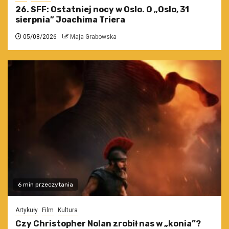
26. SFF: Ostatniej nocy w Oslo. O „Oslo, 31
sierpnia” Joachima Triera
05/08/2026
Maja Grabowska
6 min przeczytania
Artykuły
Film
Kultura
Czy Christopher Nolan zrobił nas w „konia”?