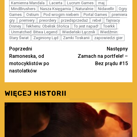
Kamienna Mandala
Lacerta
Lucrum Games
maj
MindBrushers
Nasza Księgarnia
Naturalnie
Nidavellir
Ogry
Games
Ostium
Pod wrogim niebem
Portal Games
premiera
gry
premiery
preordery
przedsprzedaż
rebel
Tajniacy
Disney
Tekhenu: Obelisk Słońca
To jest napad!
Toerkk
Unmatched: Bitwa Legend
Wiedeński Łącznik
Wiedźmin:
Stary Świat
Zaginiony Ląd
Zamki Toskanii
zapowiedzi gier
Zobacz
Poprzedni
Następny
Ramoneska, od
Zamach na portfele! –
wpisy
motocyklistów po
Bez prądu #15
nastolatków
WIĘCEJ HISTORII