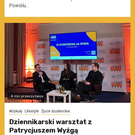
Powiślu...
4 min przeczytania
Artykuły
Lifestyle
Życie studenckie
Dziennikarski warsztat z
Patrycjuszem Wyżgą