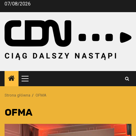
Przejdź
07/08/2026
do
treści
Menu
główne
Strona główna
OFMA
OFMA