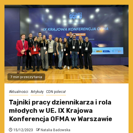
7 min przeczytania
Aktualności
Artykuły
CDN poleca!
Tajniki pracy dziennikarza i rola
młodych w UE. IX Krajowa
Konferencja OFMA w Warszawie
15/12/2023
Natalia Badowska