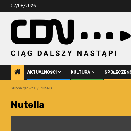
Przejdź
07/08/2026
do
treści
AKTUALNOŚCI
KULTURA
SPOŁECZEŃ
Strona główna
Nutella
Nutella