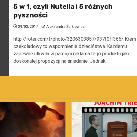
5 w 1, czyli Nutella i 5 różnych
pyszności
29/03/2017
Aleksandra Żarkiewicz
http://foter.com/f/photo/3206303857/937f0ff366/ Krem
czekoladowy to wspomnienie dzieciństwa. Każdemu
zapewne utkwiła w pamięci reklama tego produktu jako
doskonałej propozycji na śniadanie. Jednak...