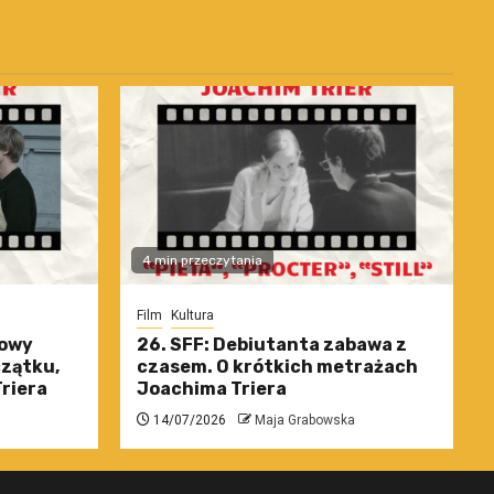
4 min przeczytania
Film
Kultura
nowy
26. SFF: Debiutanta zabawa z
czątku,
czasem. O krótkich metrażach
riera
Joachima Triera
14/07/2026
Maja Grabowska