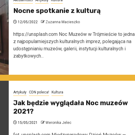
Aktualności
Artykuły
Kultura
Nocne spotkanie z kulturą
12/05/2022
Zuzanna Macieszko
https://unsplash.com Noc Muzeów w Trójmieście to jedna
z najpopularniejszych kulturalnych imprez, polegająca na
udostępnianiu muzeów, galerii, instytucji kulturalnych i
zabytkowych...
Artykuły
CDN poleca!
Kultura
Jak będzie wyglądała Noc muzeów
2021?
15/05/2021
Weronika Jelec
fot. unsplash.com Międzynarodowy Dzień Muzeów —