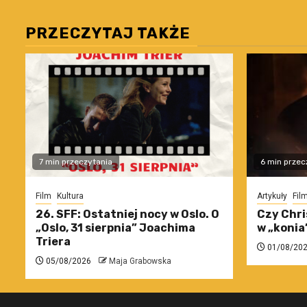
PRZECZYTAJ TAKŻE
7 min przeczytania
6 min przec
Film
Kultura
Artykuły
Fil
26. SFF: Ostatniej nocy w Oslo. O
Czy Chri
„Oslo, 31 sierpnia” Joachima
w „konia
Triera
01/08/20
05/08/2026
Maja Grabowska