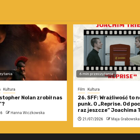
zytania
6 min przeczytania
m
Kultura
Film
Kultura
stopher Nolan zrobił nas
26. SFF: Wrażliwość to 
”?
punk. O „Reprise. Od po
raz jeszcze” Joachima T
26
Hanna Wiczkowska
21/07/2026
Maja Grabowska