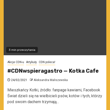
3 min przeczytania
Akcje CDN-u
Artykuły
CDN poleca!
#CDNwspieragastro — Kotka Cafe
24/02/2021
Aleksandra Maliszewska
Mieszkańcy Kotki, źródło: fanpage kawiarni, Facebook
Świat dzieli się na wielbicieli psów, kotów i tych, którzy
pod swoim dachem trzymają...