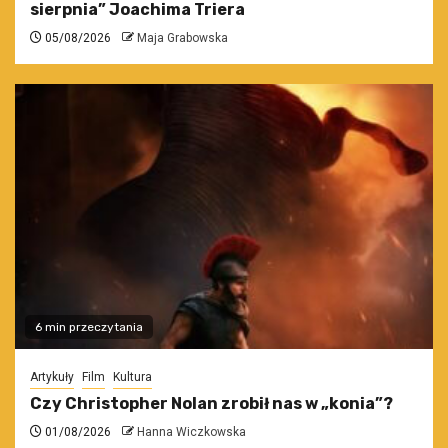
sierpnia” Joachima Triera
05/08/2026
Maja Grabowska
6 min przeczytania
Artykuły
Film
Kultura
Czy Christopher Nolan zrobił nas w „konia”?
01/08/2026
Hanna Wiczkowska