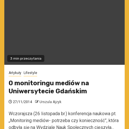
3 min przeczytania
Artykuły
Lifestyle
O monitoringu mediów na
Uniwersytecie Gdańskim
27/11/2014
Urszula Ajzyk
Wczorajsza (26 listopada br.) konferencja naukowa pt.
„Monitoring mediów- potrzeba czy konieczność”, która
odbyła się na Wydziale Nauk Społecznych cieszyła...