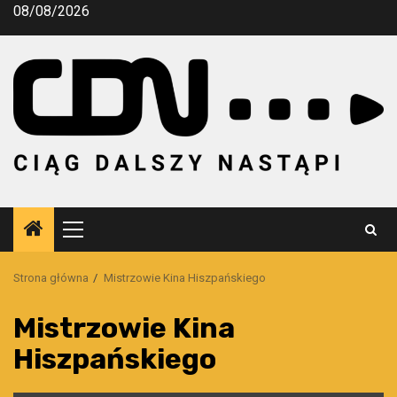
Przejdź
08/08/2026
do
treści
Menu
główne
Strona główna
Mistrzowie Kina Hiszpańskiego
Mistrzowie Kina
Hiszpańskiego