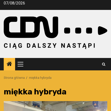
Przejdź
07/08/2026
do
treści
Menu
główne
Strona główna
miękka hybryda
miękka hybryda