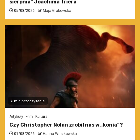
sierpnia” Joachima Triera
05/08/2026
Maja Grabowska
6 min przeczytania
Artykuły
Film
Kultura
Czy Christopher Nolan zrobił nas w „konia”?
01/08/2026
Hanna Wiczkowska