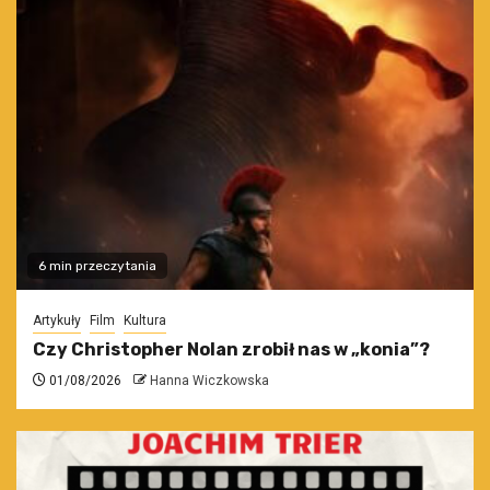
6 min przeczytania
Artykuły
Film
Kultura
Czy Christopher Nolan zrobił nas w „konia”?
01/08/2026
Hanna Wiczkowska