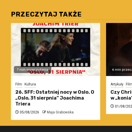
PRZECZYTAJ TAKŻE
7 min przeczytania
6 min przec
Film
Kultura
Artykuły
Fil
26. SFF: Ostatniej nocy w Oslo. O
Czy Chri
„Oslo, 31 sierpnia” Joachima
w „konia
Triera
01/08/20
05/08/2026
Maja Grabowska