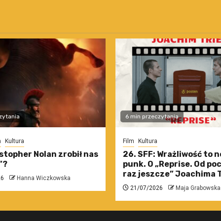
zytania
6 min przeczytania
m
Kultura
Film
Kultura
stopher Nolan zrobił nas
26. SFF: Wrażliwość to 
”?
punk. O „Reprise. Od po
raz jeszcze” Joachima T
26
Hanna Wiczkowska
21/07/2026
Maja Grabowska