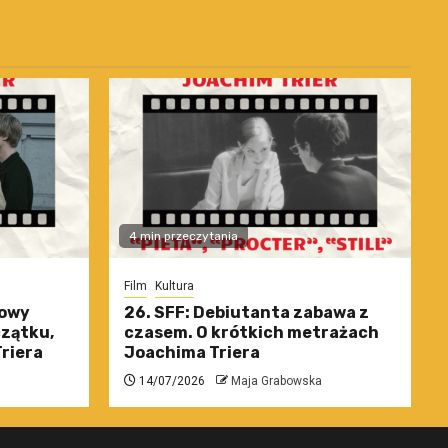
4 min przeczytania
Film
Kultura
nowy
26. SFF: Debiutanta zabawa z
czątku,
czasem. O krótkich metrażach
riera
Joachima Triera
14/07/2026
Maja Grabowska