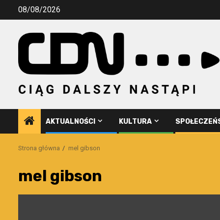
Przejdź
08/08/2026
do
treści
AKTUALNOŚCI
KULTURA
SPOŁECZEŃ
Strona główna
mel gibson
mel gibson