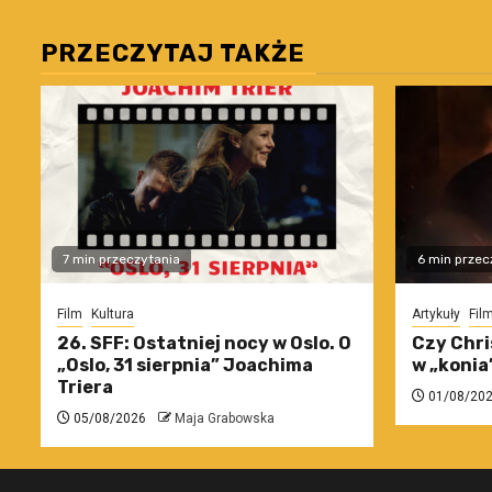
PRZECZYTAJ TAKŻE
7 min przeczytania
6 min przec
Film
Kultura
Artykuły
Fil
26. SFF: Ostatniej nocy w Oslo. O
Czy Chri
„Oslo, 31 sierpnia” Joachima
w „konia
Triera
01/08/20
05/08/2026
Maja Grabowska