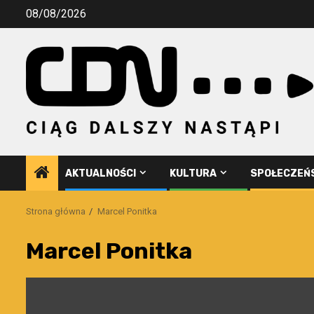
Przejdź
08/08/2026
do
treści
AKTUALNOŚCI
KULTURA
SPOŁECZEŃ
Strona główna
Marcel Ponitka
Marcel Ponitka