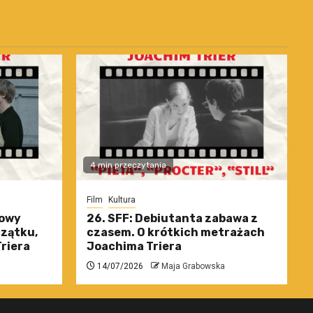
4 min przeczytania
Film
Kultura
nowy
26. SFF: Debiutanta zabawa z
czątku,
czasem. O krótkich metrażach
riera
Joachima Triera
14/07/2026
Maja Grabowska