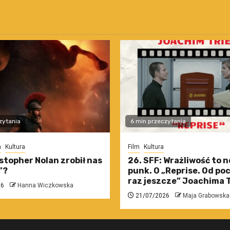
zytania
6 min przeczytania
m
Kultura
Film
Kultura
stopher Nolan zrobił nas
26. SFF: Wrażliwość to 
”?
punk. O „Reprise. Od po
raz jeszcze” Joachima T
26
Hanna Wiczkowska
21/07/2026
Maja Grabowska