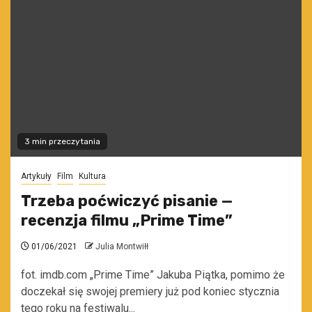
3 min przeczytania
Artykuły
Film
Kultura
Trzeba poćwiczyć pisanie —
recenzja filmu „Prime Time”
01/06/2021
Julia Montwiłł
fot. imdb.com „Prime Time” Jakuba Piątka, pomimo że
doczekał się swojej premiery już pod koniec stycznia
tego roku na festiwalu...