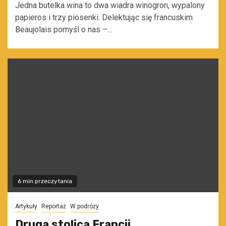
Jedna butelka wina to dwa wiadra winogron, wypalony
papieros i trzy piosenki. Delektując się francuskim
Beaujolais pomyśl o nas –...
6 min przeczytania
Artykuły
Reportaż
W podróży
Druga stolica Francji