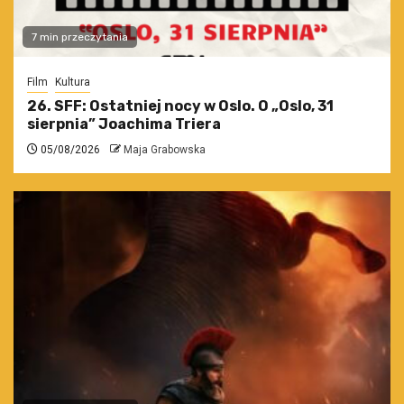
7 min przeczytania
Film
Kultura
26. SFF: Ostatniej nocy w Oslo. O „Oslo, 31
sierpnia” Joachima Triera
05/08/2026
Maja Grabowska