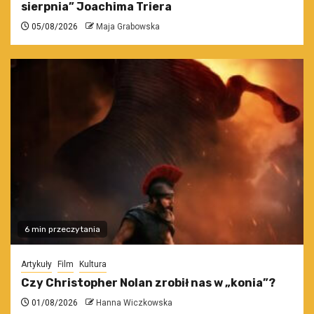
sierpnia” Joachima Triera
05/08/2026
Maja Grabowska
6 min przeczytania
Artykuły
Film
Kultura
Czy Christopher Nolan zrobił nas w „konia”?
01/08/2026
Hanna Wiczkowska