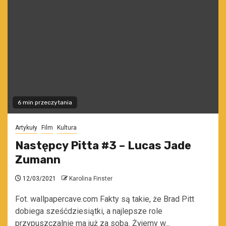
6 min przeczytania
Artykuły
Film
Kultura
Następcy Pitta #3 – Lucas Jade
Zumann
12/03/2021
Karolina Finster
Fot. wallpapercave.com Fakty są takie, że Brad Pitt
dobiega sześćdziesiątki, a najlepsze role
przypuszczalnie ma już za sobą. Żyjemy w...