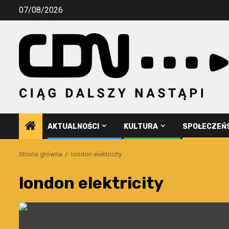
Przejdź
07/08/2026
do
treści
AKTUALNOŚCI
KULTURA
SPOŁECZEŃ
Strona główna
london elektricity
london elektricity