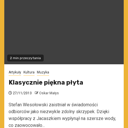
2 min przeczytania
Artykuły
Kultura
Muzyka
Klasycznie piękna płyta
27/11/2013
Oskar Małys
Stefan Wesołowski zaistniał w świadomości
odbiorców jako niezwykle zdolny skrzypek. Dzięki
współpracy z Jacaszkiem wypłynął na szersze wody,
co zaowocowało...