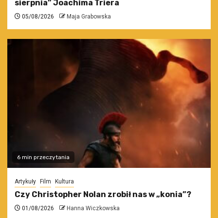
sierpnia” Joachima Triera
05/08/2026
Maja Grabowska
6 min przeczytania
Artykuły
Film
Kultura
Czy Christopher Nolan zrobił nas w „konia”?
01/08/2026
Hanna Wiczkowska