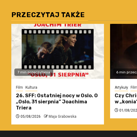
PRZECZYTAJ TAKŻE
7 min przeczytania
6 min przec
Film
Kultura
Artykuły
Fil
26. SFF: Ostatniej nocy w Oslo. O
Czy Chri
„Oslo, 31 sierpnia” Joachima
w „konia
Triera
01/08/20
05/08/2026
Maja Grabowska