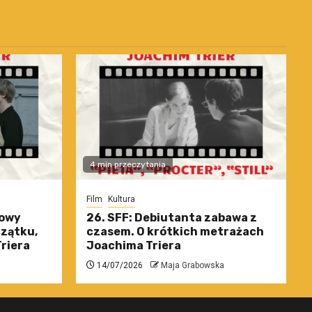
4 min przeczytania
Film
Kultura
nowy
26. SFF: Debiutanta zabawa z
czątku,
czasem. O krótkich metrażach
riera
Joachima Triera
14/07/2026
Maja Grabowska