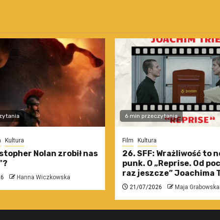
zytania
6 min przeczytania
m
Kultura
Film
Kultura
stopher Nolan zrobił nas
26. SFF: Wrażliwość to 
”?
punk. O „Reprise. Od po
raz jeszcze” Joachima T
26
Hanna Wiczkowska
21/07/2026
Maja Grabowska