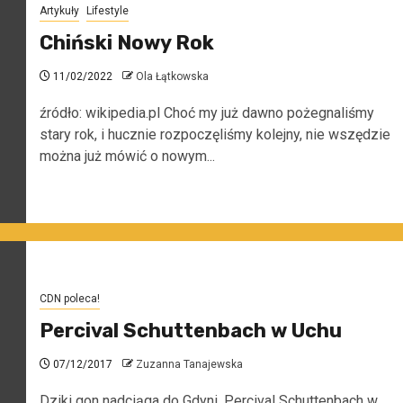
Artykuły
Lifestyle
Chiński Nowy Rok
11/02/2022
Ola Łątkowska
źródło: wikipedia.pl Choć my już dawno pożegnaliśmy
stary rok, i hucznie rozpoczęliśmy kolejny, nie wszędzie
można już mówić o nowym...
CDN poleca!
Percival Schuttenbach w Uchu
07/12/2017
Zuzanna Tanajewska
Dziki gon nadciąga do Gdyni. Percival Schuttenbach w