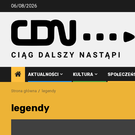
Przejdź
06/08/2026
do
treści
AKTUALNOŚCI
KULTURA
SPOŁECZEŃ
Strona główna
legendy
legendy