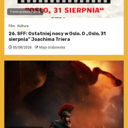
7 min przeczytania
Film
Kultura
26. SFF: Ostatniej nocy w Oslo. O „Oslo, 31
sierpnia” Joachima Triera
05/08/2026
Maja Grabowska