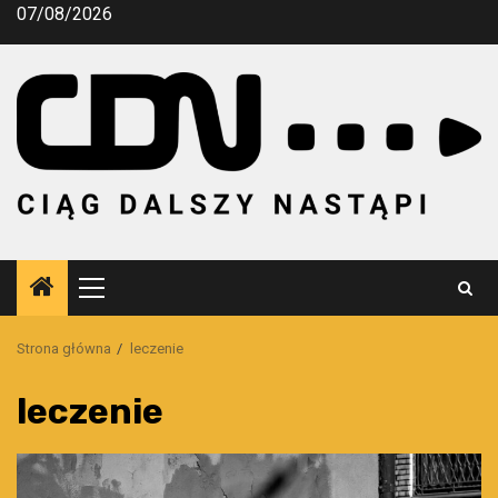
Przejdź
07/08/2026
do
treści
Menu
główne
Strona główna
leczenie
leczenie