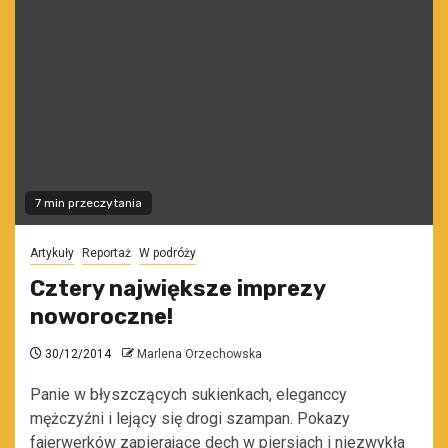
7 min przeczytania
Artykuły
Reportaż
W podróży
Cztery największe imprezy
noworoczne!
30/12/2014
Marlena Orzechowska
Panie w błyszczących sukienkach, eleganccy
mężczyźni i lejący się drogi szampan. Pokazy
fajerwerków zapierające dech w piersiach i niezwykła