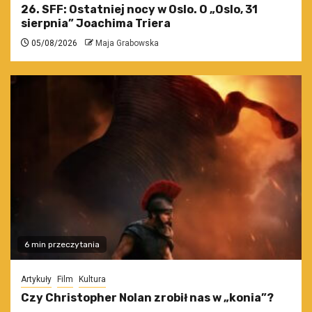
26. SFF: Ostatniej nocy w Oslo. O „Oslo, 31
sierpnia” Joachima Triera
05/08/2026
Maja Grabowska
6 min przeczytania
Artykuły
Film
Kultura
Czy Christopher Nolan zrobił nas w „konia”?