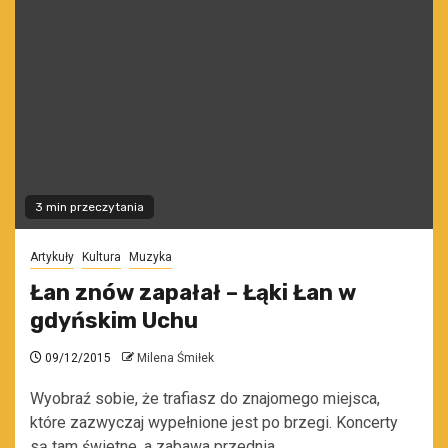
3 min przeczytania
Artykuły
Kultura
Muzyka
Łan znów zapałał – Łąki Łan w
gdyńskim Uchu
09/12/2015
Milena Śmiłek
Wyobraź sobie, że trafiasz do znajomego miejsca,
które zazwyczaj wypełnione jest po brzegi. Koncerty
są tam świetne, a zabawa przednia....