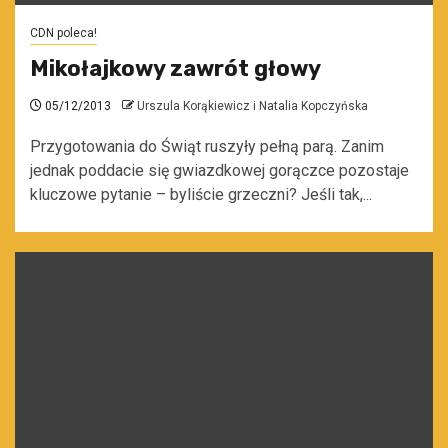
CDN poleca!
Mikołajkowy zawrót głowy
05/12/2013
Urszula Korąkiewicz i Natalia Kopczyńska
Przygotowania do Świąt ruszyły pełną parą. Zanim
jednak poddacie się gwiazdkowej gorączce pozostaje
kluczowe pytanie – byliście grzeczni? Jeśli tak,...