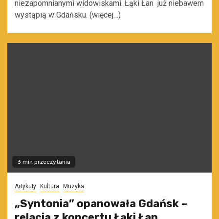
niezapomnianymi widowiskami. Łąki Łan już niebawem
wystąpią w Gdańsku. (więcej…)
3 min przeczytania
Artykuły
Kultura
Muzyka
„Syntonia” opanowała Gdańsk –
relacja z koncertu Łąki Łan