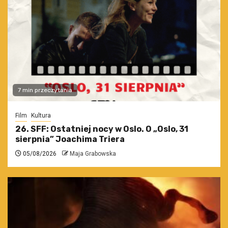
7 min przeczytania
Film
Kultura
26. SFF: Ostatniej nocy w Oslo. O „Oslo, 31
sierpnia” Joachima Triera
05/08/2026
Maja Grabowska