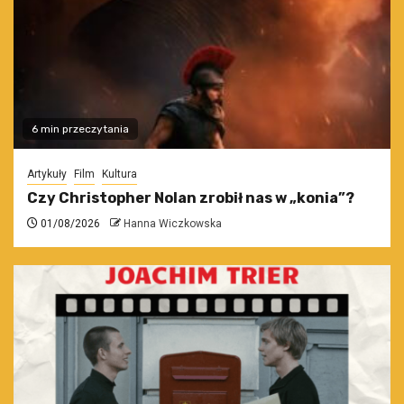
6 min przeczytania
Artykuły
Film
Kultura
Czy Christopher Nolan zrobił nas w „konia”?
01/08/2026
Hanna Wiczkowska