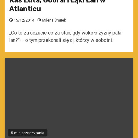
Ras Luta, Gooral i Łąki Łan w
Atlanticu
15/12/2014
Milena Śmiłek
,,Co to za uczucie co za stan, gdy wokoło żyzny pała
łan?” – o tym przekonali się ci, którzy w sobotni...
5 min przeczytania