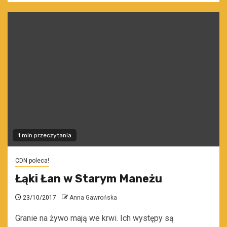
1 min przeczytania
CDN poleca!
Łąki Łan w Starym Maneżu
23/10/2017
Anna Gawrońska
Granie na żywo mają we krwi. Ich występy są