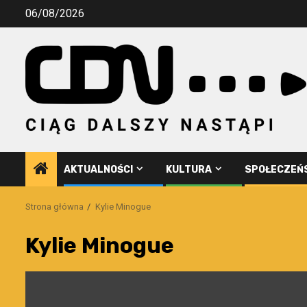
Przejdź
06/08/2026
do
treści
AKTUALNOŚCI
KULTURA
SPOŁECZEŃ
Strona główna
Kylie Minogue
Kylie Minogue