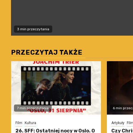
3 min przeczytania
PRZECZYTAJ TAKŻE
7 min przeczytania
6 min przec
Film
Kultura
Artykuły
Fil
26. SFF: Ostatniej nocy w Oslo. O
Czy Chri