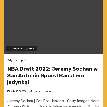
6 min przeczytania
Artykuły
Sport
NBA Draft 2022: Jeremy Sochan w
San Antonio Spurs! Banchero
jedynką!
24/06/2022
Kacper Czuba
Jeremy Sochan | Fot. Ron Jenkins - Getty Images North
America Stało się! Doczekaliśmy się czwartego Polaka