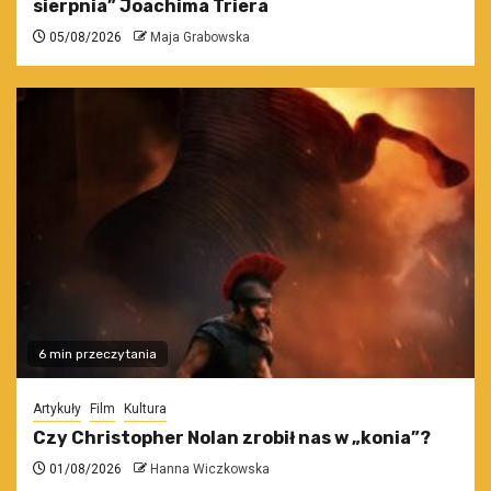
sierpnia” Joachima Triera
05/08/2026
Maja Grabowska
6 min przeczytania
Artykuły
Film
Kultura
Czy Christopher Nolan zrobił nas w „konia”?
01/08/2026
Hanna Wiczkowska