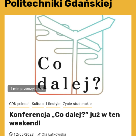
Politechniki Gdańskiej
1 min przeczytania
CDN poleca!
Kultura
Lifestyle
Życie studenckie
Konferencja „Co dalej?” już w ten
weekend!
12/05/2023
Ola Łątkowska