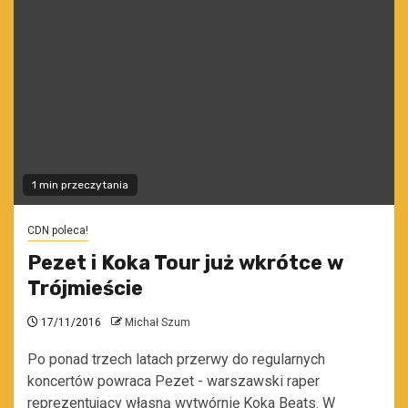
1 min przeczytania
CDN poleca!
Pezet i Koka Tour już wkrótce w
Trójmieście
17/11/2016
Michał Szum
Po ponad trzech latach przerwy do regularnych
koncertów powraca Pezet - warszawski raper
reprezentujący własną wytwórnię Koka Beats. W