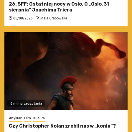
26. SFF: Ostatniej nocy w Oslo. O „Oslo, 31
sierpnia” Joachima Triera
05/08/2026
Maja Grabowska
6 min przeczytania
Artykuły
Film
Kultura
Czy Christopher Nolan zrobił nas w „konia”?