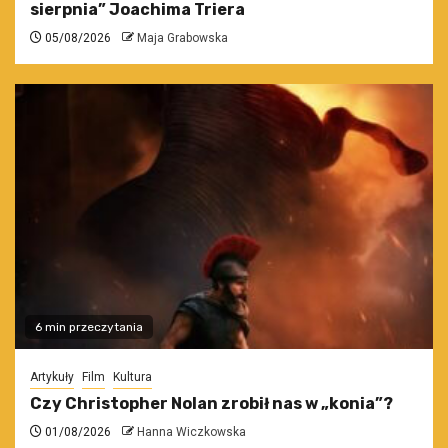
sierpnia” Joachima Triera
05/08/2026
Maja Grabowska
6 min przeczytania
Artykuły
Film
Kultura
Czy Christopher Nolan zrobił nas w „konia”?
01/08/2026
Hanna Wiczkowska