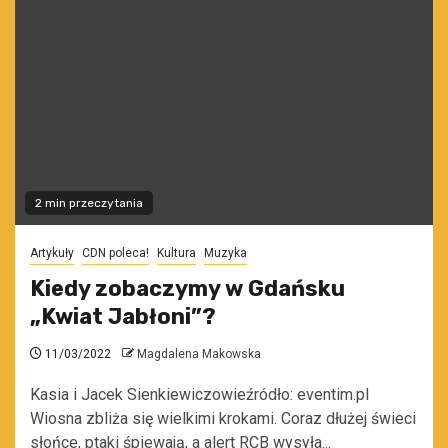
2 min przeczytania
Artykuły
CDN poleca!
Kultura
Muzyka
Kiedy zobaczymy w Gdańsku
„Kwiat Jabłoni”?
11/03/2022
Magdalena Makowska
Kasia i Jacek Sienkiewiczowieźródło: eventim.pl
Wiosna zbliża się wielkimi krokami. Coraz dłużej świeci
słońce, ptaki śpiewają, a alert RCB wysyła...