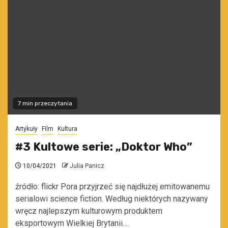
7 min przeczytania
Artykuły
Film
Kultura
#3 Kultowe serie: „Doktor Who”
10/04/2021
Julia Panicz
źródło: flickr Pora przyjrzeć się najdłużej emitowanemu
serialowi science fiction. Według niektórych nazywany
wręcz najlepszym kulturowym produktem
eksportowym Wielkiej Brytanii....