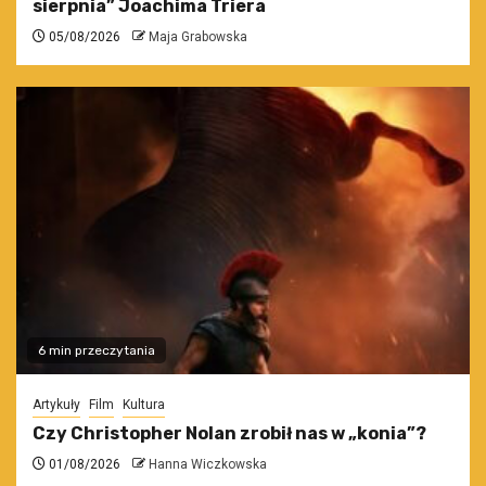
sierpnia” Joachima Triera
05/08/2026
Maja Grabowska
6 min przeczytania
Artykuły
Film
Kultura
Czy Christopher Nolan zrobił nas w „konia”?
01/08/2026
Hanna Wiczkowska